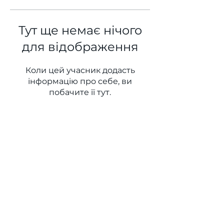
Тут ще немає нічого
для відображення
Коли цей учасник додасть
інформацію про себе, ви
побачите її тут.
WINS HEAD OFFICE
1005 - 11 Ave SW
Calgary AB T2R 0G1
Alberta, Canada
(403) 255 - 5102
info@winsyyc.ca
QUICK LINKS
Alberta Help (211)
Collector Services
Frequently Asked Questions
Impact Reports