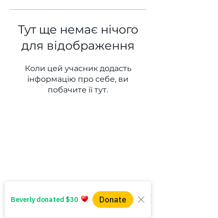
Тут ще немає нічого
для відображення
Коли цей учасник додасть
інформацію про себе, ви
побачите її тут.
WINS HEAD OFFICE
1005 - 11 Ave SW
Calgary AB T2R 0G1
Alberta, Canada
(403) 255 - 5102
info@winsyyc.ca
QUICK LINKS
Alberta Help (211)
Collector Services
Frequently Asked Questions
Impact Reports