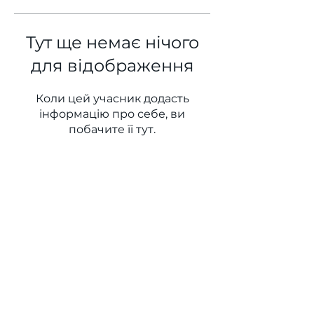
Тут ще немає нічого
для відображення
Коли цей учасник додасть
інформацію про себе, ви
побачите її тут.
WINS HEAD OFFICE
1005 - 11 Ave SW
Calgary AB T2R 0G1
Alberta, Canada
(403) 255 - 5102
info@winsyyc.ca
QUICK LINKS
Alberta Help (211)
Collector Services
Frequently Asked Questions
Impact Reports