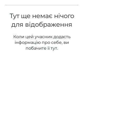
Тут ще немає нічого
для відображення
Коли цей учасник додасть
інформацію про себе, ви
побачите її тут.
WINS HEAD OFFICE
1005 - 11 Ave SW
Calgary AB T2R 0G1
Alberta, Canada
(403) 255 - 5102
info@winsyyc.ca
QUICK LINKS
Alberta Help (211)
Collector Services
Frequently Asked Questions
Impact Reports