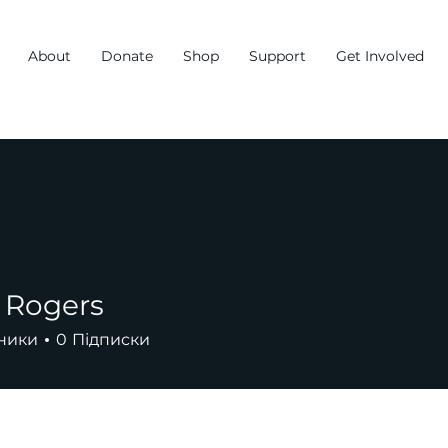
About
Donate
Shop
Support
Get Involved
 Rogers
ники
0
Підписки