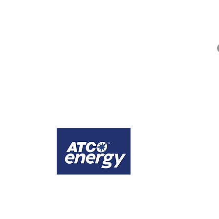
QUICK LINKS
Alberta Help (211)
Collector Services
Frequently Asked Questions
Impact Reports
Privacy Policy
ges that the city of Calgary is comprised of Treaty 7 territory, the traditional lands
1
Calgary
Official energy supplier of WINS