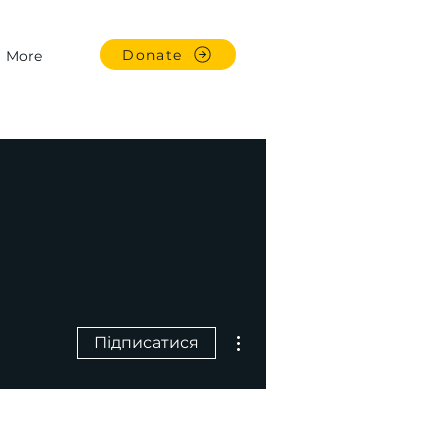
Donate
More
Інші дії
Підписатися