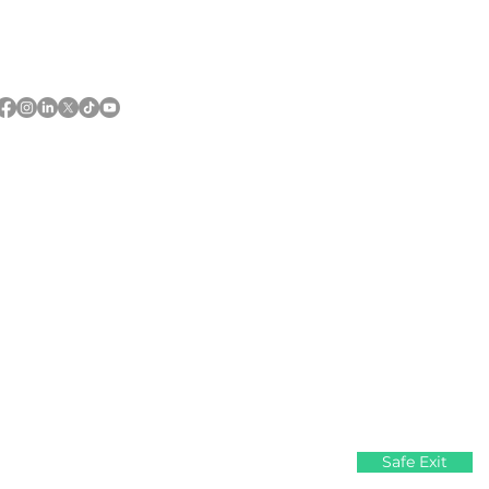
Follow us and share your
#everydaywins
 of First Nations and Métis peoples.
Safe Exit