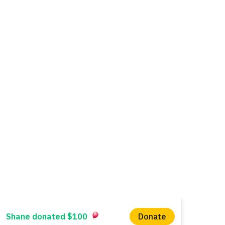
WINS HEAD OFFICE
1005 - 11 Ave SW
Calgary AB T2R 0G1
Alberta, Canada
(403) 255 - 5102
info@winsyyc.ca
In the spirit of reconciliation, WINS acknowled
Charitable Registration No. 135 185 411 RR000
© 2023 by Women in Need Society (WINS) of 