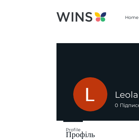
Home
Leola
0
Підпис
Profile
Профіль