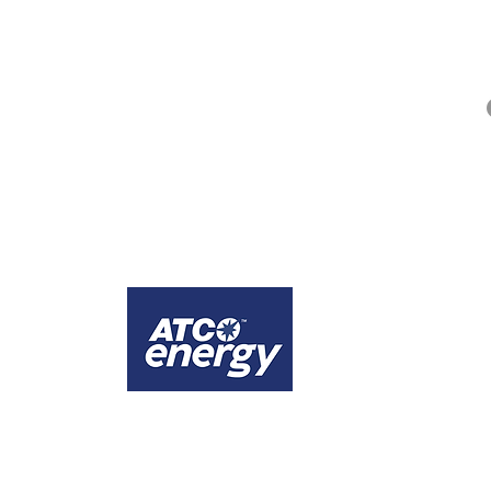
QUICK LINKS
Alberta Help (211)
Collector Services
Frequently Asked Questions
Impact Reports
Privacy Policy
ges that the city of Calgary is comprised of Treaty 7 territory, the traditional lands
1
Calgary
Official energy supplier of WINS