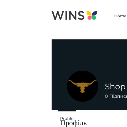
Home
Shop 
0
Підпис
Profile
Профіль