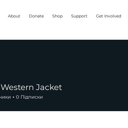
About
Donate
Shop
Support
Get Involved
Western Jacket
ники
0
Підписки