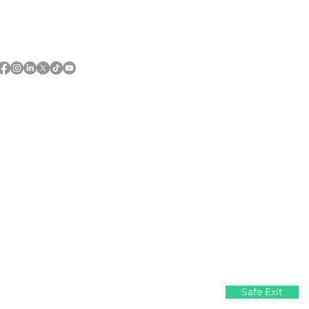
Follow us and share your
#everydaywins
 of First Nations and Métis peoples.
Safe Exit