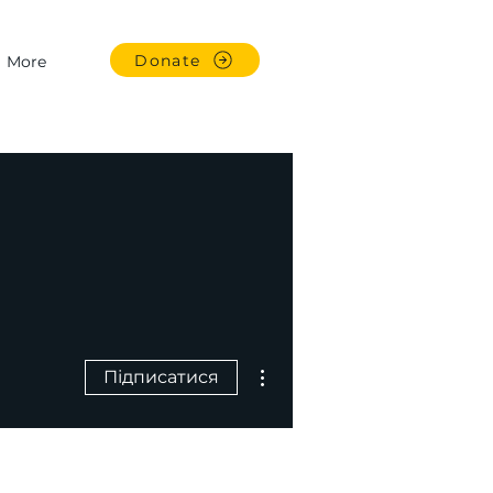
Donate
More
Інші дії
Підписатися