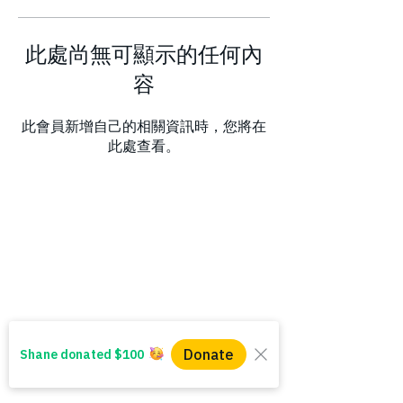
此處尚無可顯示的任何內
容
此會員新增自己的相關資訊時，您將在
此處查看。
WINS HEAD OFFICE
1005 - 11 Ave SW
Calgary AB T2R 0G1
Alberta, Canada
(403) 255 - 5102
info@winsyyc.ca
QUICK LINKS
Alberta Help (211)
Collector Services
Frequently Asked Questions
Impact Reports
Privacy Policy