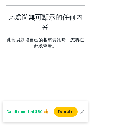
此處尚無可顯示的任何內
容
此會員新增自己的相關資訊時，您將在
此處查看。
WINS HEAD OFFICE
1005 - 11 Ave SW
Calgary AB T2R 0G1
Alberta, Canada
(403) 255 - 5102
info@winsyyc.ca
QUICK LINKS
Alberta Help (211)
Collector Services
Frequently Asked Questions
Impact Reports
Privacy Policy