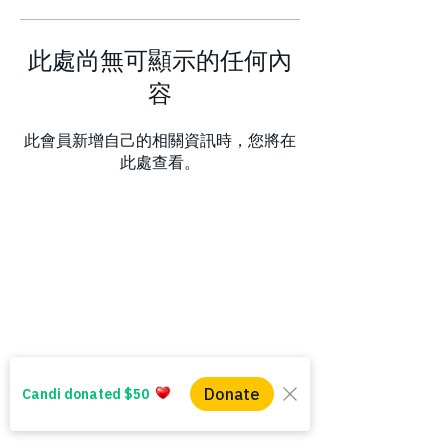
此處尚無可顯示的任何內
容
此會員新增自己的相關資訊時，您將在
此處查看。
WINS HEAD OFFICE
1005 - 11 Ave SW
Calgary AB T2R 0G1
Alberta, Canada
(403) 255 - 5102
info@winsyyc.ca
QUICK LINKS
Alberta Help (211)
Collector Services
Frequently Asked Questions
Impact Reports
Privacy Policy