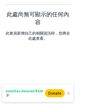
此處尚無可顯示的任何內
容
此會員新增自己的相關資訊時，您將在
此處查看。
WINS HEAD OFFICE
1005 - 11 Ave SW
Calgary AB T2R 0G1
Alberta, Canada
(403) 255 - 5102
info@winsyyc.ca
QUICK LINKS
Alberta Help (211)
Collector Services
Frequently Asked Questions
Impact Reports
Privacy Policy