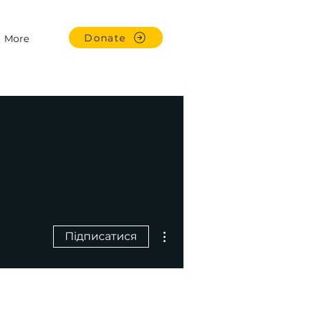
Donate
More
Інші дії
Підписатися