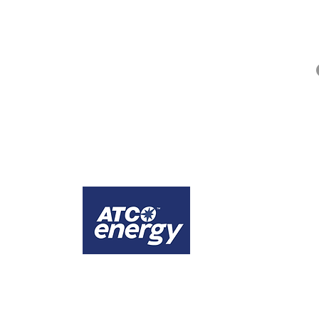
QUICK LINKS
Alberta Help (211)
Collector Services
Frequently Asked Questions
Impact Reports
Privacy Policy
ges that the city of Calgary is comprised of Treaty 7 territory, the traditional lands
1
Calgary
Official energy supplier of WINS