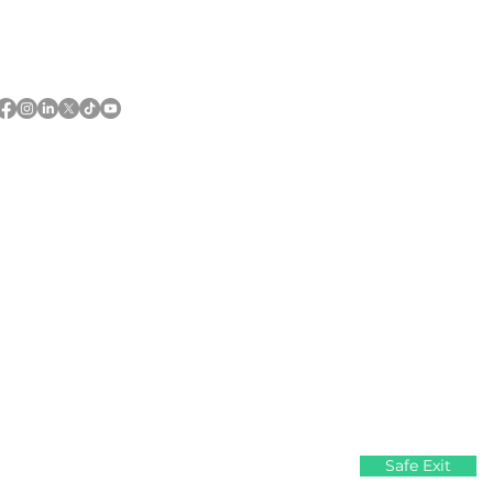
Follow us and share your
#everydaywins
 of First Nations and Métis peoples.
Safe Exit