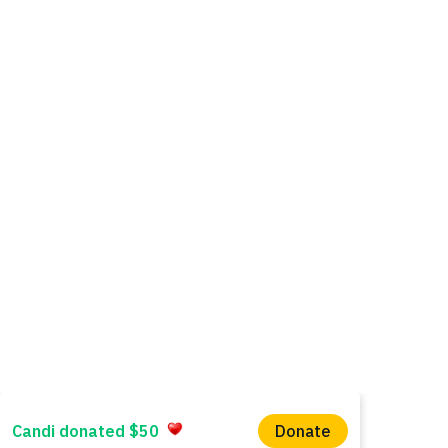
WINS HEAD OFFICE
1005 - 11 Ave SW
Calgary AB T2R 0G1
Alberta, Canada
(403) 255 - 5102
info@winsyyc.ca
In the spirit of reconciliation, WINS acknowled
Charitable Registration No. 135 185 411 RR000
© 2023 by Women in Need Society (WINS) of 