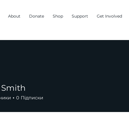
About
Donate
Shop
Support
Get Involved
 Smith
ники
0
Підписки