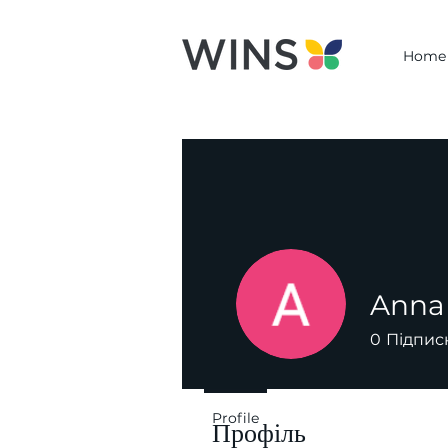
Home
Anna
0
Підпис
Profile
Профіль