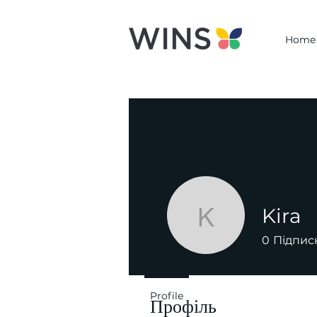
Home
Kira
Kira
0
Підпис
Profile
Профіль