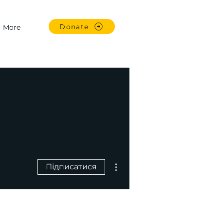
Donate
More
Інші дії
Підписатися