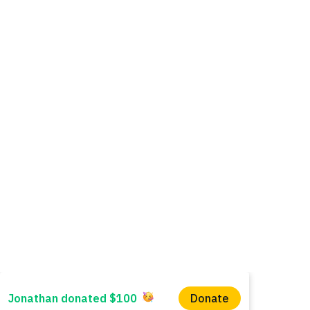
WINS HEAD OFFICE
1005 - 11 Ave SW
Calgary AB T2R 0G1
Alberta, Canada
(403) 255 - 5102
info@winsyyc.ca
In the spirit of reconciliation, WINS acknowled
Charitable Registration No. 135 185 411 RR000
© 2023 by Women in Need Society (WINS) of 