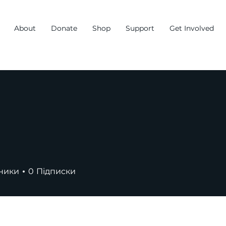
About
Donate
Shop
Support
Get Involved
ники
0
Підписки