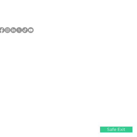
Follow us and share your
#everydaywins
 of First Nations and Métis peoples.
Safe Exit