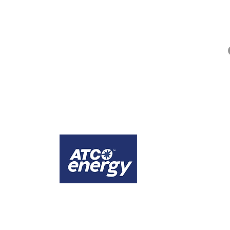
QUICK LINKS
Alberta Help (211)
Collector Services
Frequently Asked Questions
Impact Reports
Privacy Policy
ges that the city of Calgary is comprised of Treaty 7 territory, the traditional lands
1
Calgary
Official energy supplier of WINS