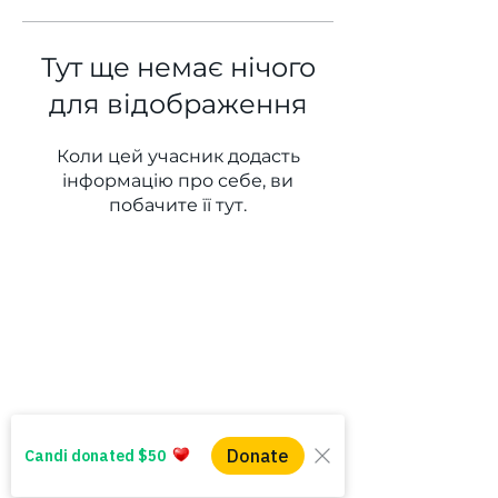
Тут ще немає нічого
для відображення
Коли цей учасник додасть
інформацію про себе, ви
побачите її тут.
WINS HEAD OFFICE
1005 - 11 Ave SW
Calgary AB T2R 0G1
Alberta, Canada
(403) 255 - 5102
info@winsyyc.ca
QUICK LINKS
Alberta Help (211)
Collector Services
Frequently Asked Questions
Impact Reports